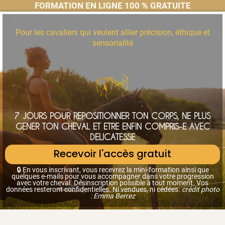
FORMATION EN LIGNE 100 % GRATUITE
Pour les cavaliers qui veulent allier précision, éthique et
sensorialité
7 JOURS POUR REPOSITIONNER TON CORPS, NE PLUS
GENER TON CHEVAL ET ETRE ENFIN COMPRIS-E AVEC
DELICATESSE
Recevoir l'accès gratuit
🔒
En vous inscrivant, vous recevrez la mini-formation ainsi que
quelques e-mails pour vous accompagner dans votre progression
avec votre cheval. Désinscription possible à tout moment. Vos
d
onnées resteront confidentielles. Ni vendues, ni cédées.
crédit photo
: Emma Berrez