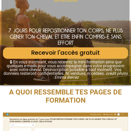
sensorialité
7 JOURS POUR REPOSITIONNER TON CORPS, NE PLUS
GENER TON CHEVAL ET ETRE ENFIN COMPRIS-E SANS
EFFORT
Recevoir l'accès gratuit
🔒
En vous inscrivant, vous recevrez la mini-formation ainsi que
quelques e-mails pour vous accompagner dans votre progression
avec votre cheval. Désinscription possible à tout moment. Vos
d
onnées resteront confidentielles. Ni vendues, ni cédées.
crédit photo
: Emma Berrez
A QUOI RESSEMBLE TES PAGES DE
FORMATION