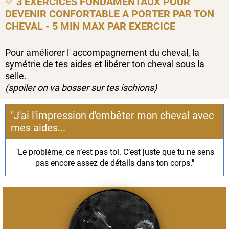
✅
3 EXERCICES FONDAMENTAUX POUR
DEVENIR CONFORTABLE A PORTER PAR TON
CHEVAL - 5 MIN MAX PAR EXERCICE
Pour améliorer l' accompagnement du cheval, la
symétrie de tes aides et libérer ton cheval sous la
selle.
(spoiler on va bosser sur tes ischions)
"J'ai l'impression d'embêter mon cheval avec
mes aides...
"Le problème, ce n’est pas toi. C’est juste que tu ne sens
pas encore assez de détails dans ton corps."