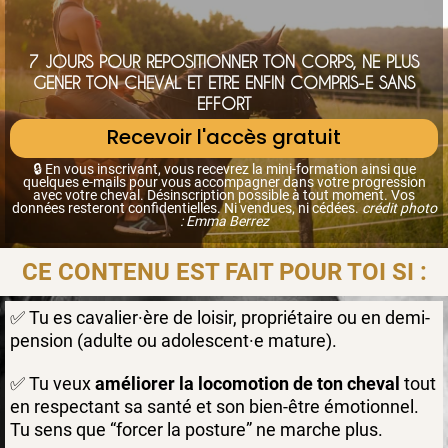
7 JOURS POUR REPOSITIONNER TON CORPS, NE PLUS
GENER TON CHEVAL ET ETRE ENFIN COMPRIS-E SANS
EFFORT
Recevoir l'accès gratuit
🔒
En vous inscrivant, vous recevrez la mini-formation ainsi que
quelques e-mails pour vous accompagner dans votre progression
avec votre cheval. Désinscription possible à tout moment. Vos
d
onnées resteront confidentielles. Ni vendues, ni cédées.
crédit photo
: Emma Berrez
CE CONTENU EST FAIT POUR TOI SI :
✅ Tu es cavalier·ère de loisir, propriétaire ou en demi-
pension (adulte ou adolescent·e mature).
✅ Tu veux
améliorer la locomotion de ton cheval
tout
en respectant sa santé et son bien-être émotionnel.
Tu sens que “forcer la posture” ne marche plus.